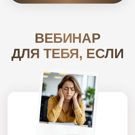
Ты очень устала
Много работаешь,
а деньги утекают сквозь пальцы.
Кредиты, ипотека, вечная нехватка