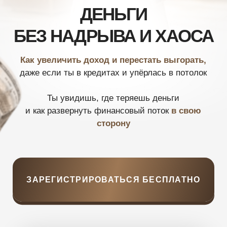
Как увеличить доход и перестать выгорать,
даже если ты в кредитах и упёрлась в потолок
Ты увидишь, где теряешь деньги
и как развернуть финансовый поток
в свою
сторону
ЗАРЕГИСТРИРОВАТЬСЯ БЕСПЛАТНО
ТВОЙ ПОДАРОК
ЗА РЕГИСТРАЦИЮ
Даже если сейчас кажется,
что отношения не спасти
Чек-лист «7 финансовых
дыр, через которые
ты теряешь от 10 000