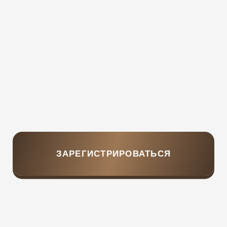
Увидишь свою личную точку роста:
что именно может дать тебе
+30-50% к доходу
без ещё большей нагрузки
И главное выйдешь
не с мотивацией, а с пошаговым
планом изменений.
С пониманием,
куда двигаться дальше
ИДУ НА ВЕБИНАР