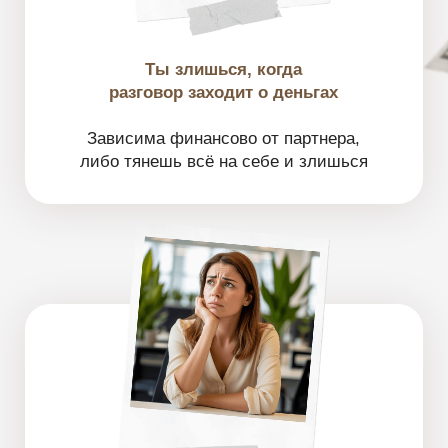
Ты всё чаще думаешь:
“Я не хочу так жить ещё 5 лет”
ХОЧУ НА ВЕБИНАР
ПРОГРАММА