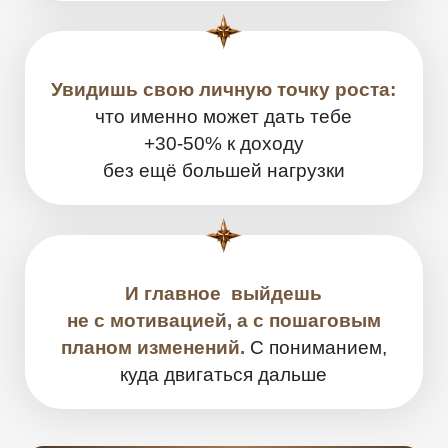
Счастлив в браке
Отец 3 прекрасных сыновей
В своем методе объединил
подходы
из психологии,
коучинга и духовных практик
Забочусь о здоровье,
открыл клинику в Москве
превентивной медицины