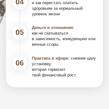
Увидишь свои 2–3 реальные
ошибки,
из-за которых
доход не растет,
даже если ты много работаешь
Поймёшь, почему кредиты
не заканчиваются
и что изменить,
чтобы начать их закрывать быстрее
Получишь инструмент,
который
прямо в эфире поможет ослабить
одну денежную установку, из-за
которой ты теряешь возможности