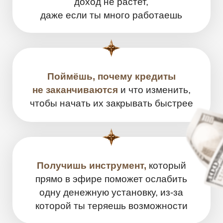
Психолог и коуч
по отношениям с 2006 года
Автор 3 книг
тиражом
более 300.000 экземпляров
Основатель ТОП №1 Школы
отношений
по версии Геткурс
среди 17 000 онлайн-школ
Более 700.000 женщин
прошли
мои платные и бесплатные
обучающие программы