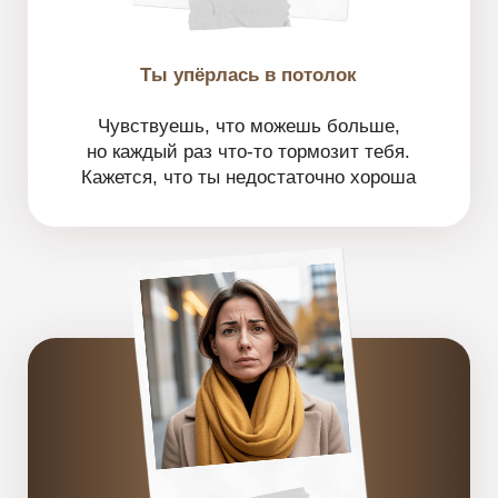
ВЕБИНАРА
Почему деньги
01
не задерживаются
даже когда ты стараешься
и много работаешь
02
Три уровня финансовой
зрелости:
где ты сейчас
и что мешает перейти
на следующий уровень
Главные ошибки,
03
которые съедают доход
Причины выгорания
04
и как перестать платить
здоровьем за нормальный
уровень жизни