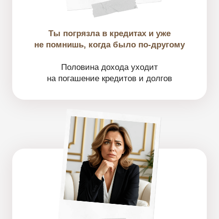
У тебя нет энергии,
нет желаний, нет радости от жизни
Ты злишься, когда
разговор заходит о деньгах
Зависима финансово от партнера,
либо тянешь всё на себе и злишься