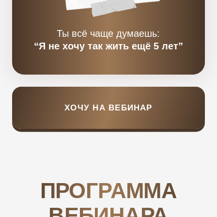
Деньги и отношения:
05
как не скатываться
в зависимость, конкуренцию или
вечные ссоры
Практика в эфире:
снимем одну
06
установку,
которая тормозит
твой финансовый рост